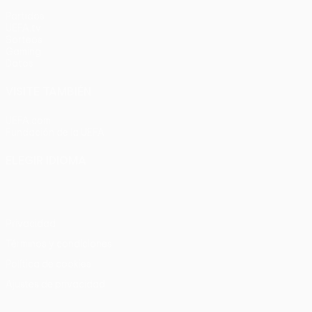
Partidos
UEFA.tv
Sorteos
Gaming
Datos
VISITE TAMBIÉN
UEFA.com
Fundación de la UEFA
ELEGIR IDIOMA
Español
English
Français
Deutsch
Русский
Español
Italia
Privacidad
Términos y condiciones
Política de cookies
Ajustes de privacidad