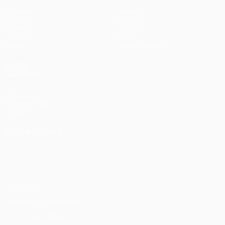
Partidos
Equipos
UEFA.tv
Noticias
Sorteos
Historia
Gaming
Sobre
Datos
Tienda (clubes)
VISITE
TAMBIÉN
UEFA.com
Fundación de
la UEFA
ELEGIR IDIOMA
Español
English
Français
Deutsch
Русский
Español
Italiano
Português
Privacidad
Términos y condiciones
Política de cookies