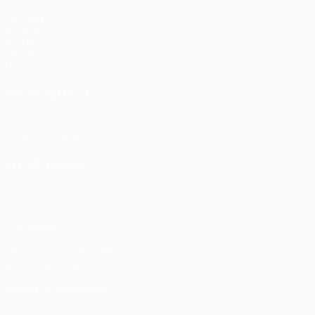
Partidos
UEFA.tv
Sorteos
Gaming
Datos
VISITE TAMBIÉN
UEFA.com
Fundación de la UEFA
ELEGIR IDIOMA
Español
English
Français
Deutsch
Русский
Español
Italia
Privacidad
Términos y condiciones
Política de cookies
Ajustes de privacidad