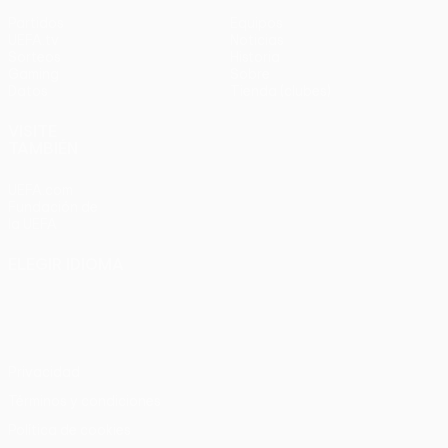
Partidos
Equipos
UEFA.tv
Noticias
Sorteos
Historia
Gaming
Sobre
Datos
Tienda (clubes)
VISITE
TAMBIÉN
UEFA.com
Fundación de
la UEFA
ELEGIR IDIOMA
Español
English
Français
Deutsch
Русский
Español
Italiano
Português
Privacidad
Términos y condiciones
Política de cookies