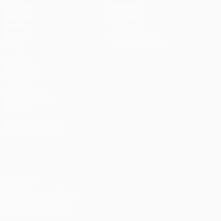
Partidos
Equipos
UEFA.tv
Noticias
Sorteos
Historia
Gaming
Sobre
Datos
Tienda (clubes)
VISITE
TAMBIÉN
UEFA.com
Fundación de
la UEFA
ELEGIR IDIOMA
Español
English
Français
Deutsch
Русский
Español
Italiano
Português
Privacidad
Términos y condiciones
Política de cookies