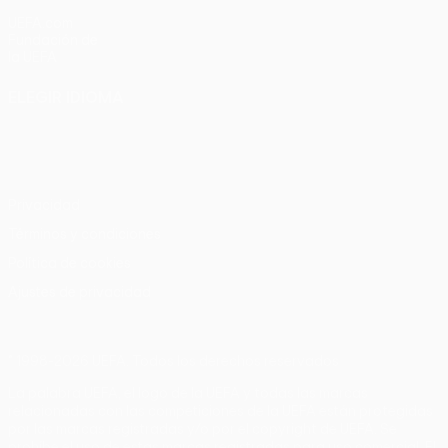
UEFA.com
Fundación de
la UEFA
ELEGIR IDIOMA
Español
English
Français
Deutsch
Русский
Español
Italiano
Português
Privacidad
Términos y condiciones
Política de cookies
Ajustes de privacidad
© 1998-2026 UEFA. Todos los derechos reservados
La palabra UEFA, el logo de la UEFA y todas las marcas
relacionadas con las competiciones de la UEFA están protegidas
por las marcas registradas y/o por el copyright de UEFA. Se
prohíbe el uso de estas marcas registradas para uso comercial. El