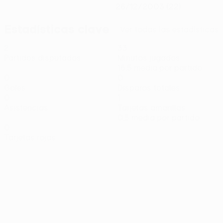
26/12/2003 (22)
Estadísticas clave
Ver todas las estadísticas
2
33
Partidos disputados
Minutos jugados
16,5 media por partido
0
0
Goles
Disparos totales
0
1
Asistencias
Tarjetas amarillas
0,5 media por partido
0
Tarjetas rojas