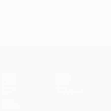
UEFA Conference League
Partidos
Equipos
UEFA.tv
Noticias
Sorteos
Historia
Gaming
Sobre
Datos
Tienda (clubes)
VISITE
TAMBIÉN