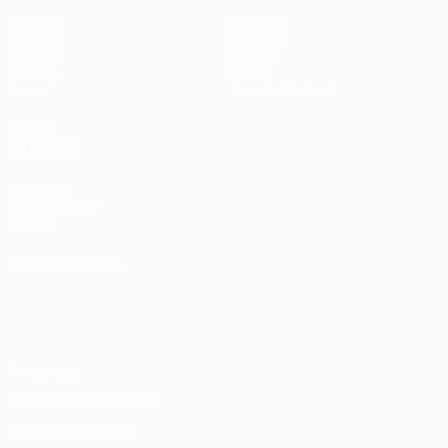
Partidos
Equipos
UEFA.tv
Noticias
Sorteos
Historia
Gaming
Sobre
Datos
Tienda (clubes)
VISITE
TAMBIÉN
UEFA.com
Fundación de
la UEFA
ELEGIR IDIOMA
Español
English
Français
Deutsch
Русский
Español
Italiano
Português
Privacidad
Términos y condiciones
Política de cookies