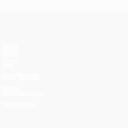
UEFA Conference League
Partidos
UEFA.tv
Sorteos
Gaming
Datos
VISITE TAMBIÉN
UEFA.com
Fundación de la UEFA
ELEGIR IDIOMA
Español
English
Français
Deutsch
Русский
Español
Italia