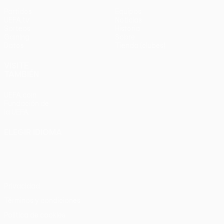
Partidos
Equipos
UEFA.tv
Noticias
Sorteos
Historia
Gaming
Sobre
Datos
Tienda (clubes)
VISITE
TAMBIÉN
UEFA.com
Fundación de
la UEFA
ELEGIR IDIOMA
Español
English
Français
Deutsch
Русский
Español
Italiano
Português
Privacidad
Términos y condiciones
Política de cookies