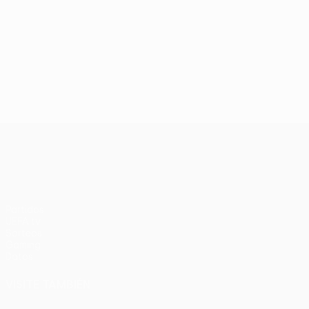
UEFA Conference League
Partidos
UEFA.tv
Sorteos
Gaming
Datos
VISITE TAMBIÉN