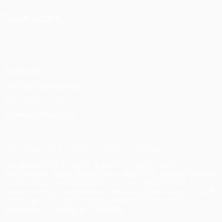
ELEGIR IDIOMA
Español
English
Français
Deutsch
Русский
Español
Italiano
Português
Privacidad
Términos y condiciones
Política de cookies
Ajustes de privacidad
© 1998-2026 UEFA. Todos los derechos reservados
La palabra UEFA, el logo de la UEFA y todas las marcas
relacionadas con las competiciones de la UEFA están protegidas
por las marcas registradas y/o por el copyright de UEFA. Se
prohíbe el uso de estas marcas registradas para uso comercial. El
uso de UEFA.com significa la aceptación de sus Términos,
Condiciones y Política de Privacidad.