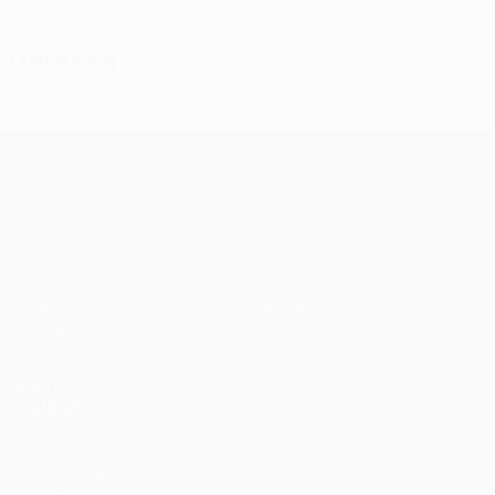
Tarjetas amarillas
Tarjetas rojas
Defensa
UEFA Conference League
Partidos
Equipos
UEFA.tv
Noticias
Sorteos
Historia
Gaming
Sobre
Datos
Tienda (clubes)
VISITE
TAMBIÉN
UEFA.com
Fundación de
la UEFA