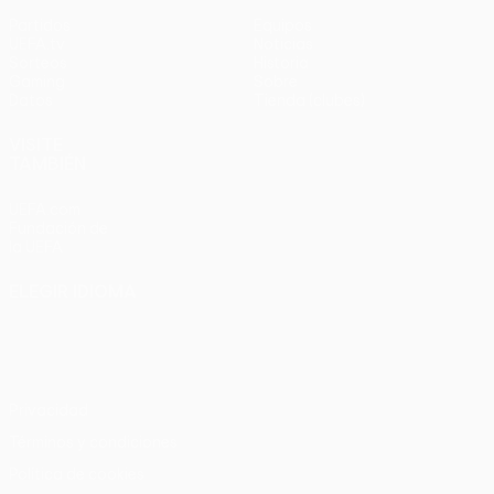
Partidos
Equipos
UEFA.tv
Noticias
Sorteos
Historia
Gaming
Sobre
Datos
Tienda (clubes)
VISITE
TAMBIÉN
UEFA.com
Fundación de
la UEFA
ELEGIR IDIOMA
Español
English
Français
Deutsch
Русский
Español
Italiano
Português
Privacidad
Términos y condiciones
Política de cookies