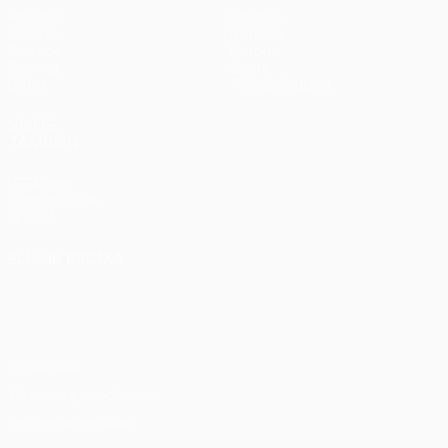
Partidos
Equipos
UEFA.tv
Noticias
Sorteos
Historia
Gaming
Sobre
Datos
Tienda (clubes)
VISITE
TAMBIÉN
UEFA.com
Fundación de
la UEFA
ELEGIR IDIOMA
Español
English
Français
Deutsch
Русский
Español
Italiano
Português
Privacidad
Términos y condiciones
Política de cookies