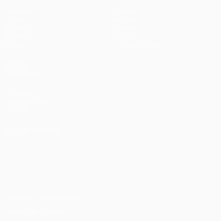
Partidos
Equipos
UEFA.tv
Noticias
Sorteos
Historia
Gaming
Sobre
Datos
Tienda (clubes)
VISITE
TAMBIÉN
UEFA.com
Fundación de
la UEFA
ELEGIR IDIOMA
Español
English
Français
Deutsch
Русский
Español
Italiano
Português
Privacidad
Términos y condiciones
Política de cookies