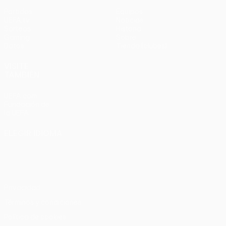
Partidos
Equipos
UEFA.tv
Noticias
Sorteos
Historia
Gaming
Sobre
Datos
Tienda (clubes)
VISITE
TAMBIÉN
UEFA.com
Fundación de
la UEFA
ELEGIR IDIOMA
Español
English
Français
Deutsch
Русский
Español
Italiano
Português
Privacidad
Términos y condiciones
Política de cookies