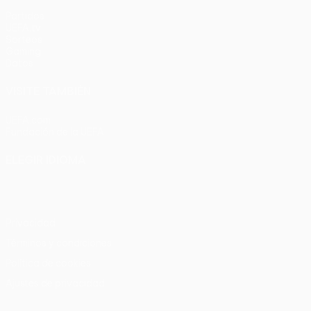
Partidos
UEFA.tv
Sorteos
Gaming
Datos
VISITE TAMBIÉN
UEFA.com
Fundación de la UEFA
ELEGIR IDIOMA
Español
English
Français
Deutsch
Русский
Español
Italia
Privacidad
Términos y condiciones
Política de cookies
Ajustes de privacidad