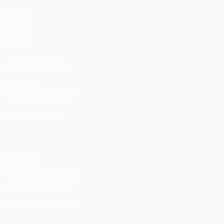
Partidos
UEFA.tv
Sorteos
Gaming
Datos
VISITE TAMBIÉN
UEFA.com
Fundación de la UEFA
ELEGIR IDIOMA
Español
English
Français
Deutsch
Русский
Español
Italia
Privacidad
Términos y condiciones
Política de cookies
Ajustes de privacidad