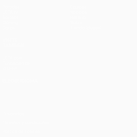
Partidos
Equipos
UEFA.tv
Noticias
Sorteos
Historia
Gaming
Sobre
Datos
Tienda (clubes)
VISITE
TAMBIÉN
UEFA.com
Fundación de
la UEFA
ELEGIR IDIOMA
Español
English
Français
Deutsch
Русский
Español
Italiano
Português
Privacidad
Términos y condiciones
Política de cookies