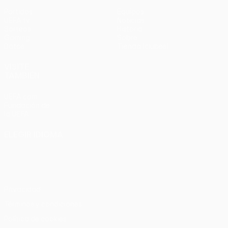
Partidos
Equipos
UEFA.tv
Noticias
Sorteos
Historia
Gaming
Sobre
Datos
Tienda (clubes)
VISITE
TAMBIÉN
UEFA.com
Fundación de
la UEFA
ELEGIR IDIOMA
Español
English
Français
Deutsch
Русский
Español
Italiano
Português
Privacidad
Términos y condiciones
Política de cookies