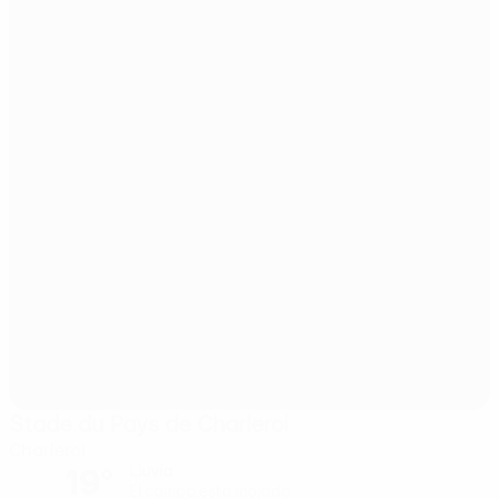
Stade du Pays de Charleroi
Charleroi
19°
Lluvia
El campo está mojado