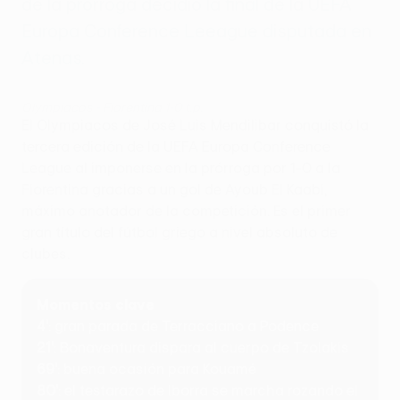
de la prórroga decidió la final de la UEFA
Europa Conference Leeague disputada en
Atenas.
Olympiacos - Fiorentina 1-0 t.p.
El Olympiacos de José Luis Mendilibar conquistó la
tercera edición de la UEFA Europa Conference
League al imponerse en la prórroga por 1-0 a la
Fiorentina gracias a un gol de Ayoub El Kaabi,
máximo anotador de la competición. Es el primer
gran título del fútbol griego a nivel absoluto de
clubes.
Momentos clave
4'
: gran parada de Terracciano a Podence
21'
: Bonaventura dispara al cuerpo de Tzolakis
69'
: buena ocasión para Kouamé
80'
: el testarazo de Iborra se marcha rozando el