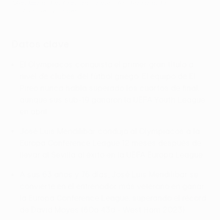
Mendilibar dando instrucciones desde la banda
UEFA via Getty Images
Datos clave
El Olympiacos conquista el primer gran título a
nivel de clubes del fútbol griego. El equipo de El
Pireo nunca había superado los cuartos de final,
aunque sus sub-19 ganaron la UEFA Youth League
en abril.
José Luis Mendilibar condujo al Olympiacos a la
Europa Conference League 12 meses después de
llevar al Sevilla al éxito en la UEFA Europa League.
A sus 63 años y 76 días, José Luis Mendilibar se
convierte en el entrenador más veterano en ganar
la Europa Conference League, superando el récord
de David Moyes (60a 43d - West Ham 2023).