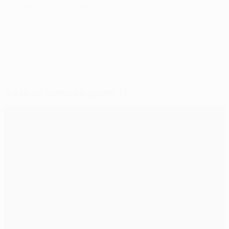
© 1998-2026 UEFA. All rights reserved.
Última actualización: jueves, 30 de mayo de 2024
Seleccionado para ti