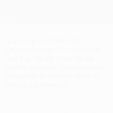
Saltar
al
contenido
UEFA Conference League
Consíguela
principal
Resultados y estadísticas de fútbol en directo
UEFA Conference League
Vídeo y crónica del
Olympiacos - Fiorentina
1-0 t.p. de la final de la
UEFA Europa Conference
League: El Kaabi deja el
título en Grecia
miércoles, 29 de mayo de 2024
Un tanto de El Kaabi en la segunda parte