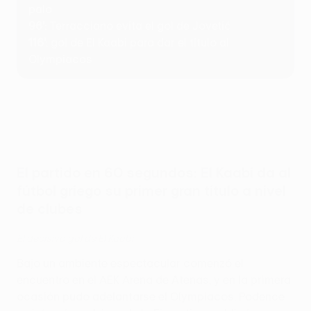
palo
96'
: Terracciano evita el gol de Jovetić
116'
: gol de El Kaabi para dar el título al
Olympiacos
El partido en 60 segundos: El Kaabi da al
fútbol griego su primer gran título a nivel
de clubes
El decisivo gol de El Kaabi
Bajo un ambiente espectacular comenzó el
encuentro en el AEK Arena de Atenas, y en la primera
ocasión pudo adelantarse el Olympiacos. Podence