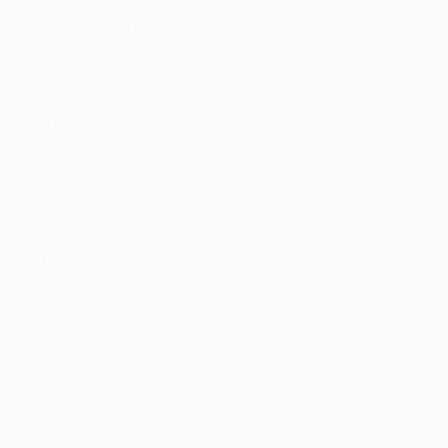
se internó en el área de la Fiorentina y obligó a
Terracciano a realizar una gran intervención para
evitar el tanto. El equipo de Vincenzo Italiano no se
dejó intimidar, demostrando que es un conjunto más
maduro que el que cayó en la final de la temporada
pasada, y pronto comenzó a amenazar con llegadas
de sus laterales. En una de Dodô, en el 21’, la pelota
le terminó cayendo a Bonaventura en el corazón del
área, pero el centrocampista italiano sacó un
disparo suave que detuvo sin problemas Tzolakis.
El Olympiacos sufría, pero en un córner metió el
miedo en el cuerpo de los jugadores de la Fiorentina.
Podence apareció en el primer palo para conectar
un cabezazo al que respondió bien Terracciano.
Siguió creciendo con el paso de los minutos el
equipo de Mendilibar, y en el 40’, Terracciano tuvo
que salir valiente para evitar el remate de El Kaabi.
Con el 0-0 se llegó al descanso en la capital helena.