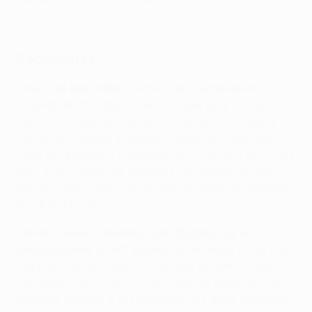
Mira la celebración del Olympiacos tras el pitido final
Reacciones
José Luis Mendilibar, técnico del Olympiacos
: “Me
acuerdo de la familia, que es la que peor lo pasa y
más sufre. Después, de la afición, que nos sigue y
nos da una fuerza tremenda. Luego, del club, que
tiene el Centenario el próximo año y le va a venir muy
bien; y por último, de nosotros, del cuerpo técnico,
que en cuatro mes hemos estado peleando duro por
llegar hasta aquí”.
Stevan Jovetić, delantero del Olympiacos, en
declaraciones a
TNT Sports
:
"Es increíble. Estoy muy
orgulloso de mis chicos. Creo que lo hemos hecho
muy bien todo el año, y nos lo hemos merecido. Me
gustaría felicitar a la Fiorentina, dos años seguidos