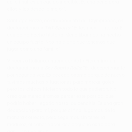
en la final; es un equipo increíble. Es una pena para
ellos y les deseo lo mejor".
Santiago Hezze, centrocampista del Olympiacos, en
declaraciones a
TNT Sports
: "Estoy muy contento. El
equipo ha hecho historia. Mendilibar nos ha hecho
un equipo fuerte. Nos ha dicho que tenemos que
jugar como una familia".
Vincenzo Italiano, entrenador de la Fiorentina, en
declaraciones a
Sky Sports Italia
: "Es decepcionante
por segunda vez. Es decepcionante porque de nuevo
tuvimos muchas situaciones para marcar goles,
pero los chicos hicieron todo lo que pudieron. No
creo que mereciéramos perder este partido, que
podría haber llegado hasta los penaltis. Es una gran
decepción para mí, porque al final jugamos de la
manera correcta, pero seguimos sin tener la
madurez, el saber hacer, ese pequeño extra para
ganar en una final".