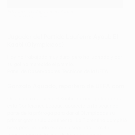
El Kaabi fue el Jugador del Partido
UEFA via Getty Images
Jugador del Partido Laufenn: Ayoub El
Kaabi (Olympiacos)
Hoy ha trabajado muy duro, pero ha luchado y por
su gol ha merecido el premio.
Panel de Observadores Técnicos de la UEFA
Gonzalo Aguado, reportero de UEFA.com
Quién iba a ser si no. El Kaabi, máximo goleador de
esta Conference League, apareció en la segunda
parte de la prórroga para dar al Olympiacos su
primer gran título continental. La Fiorentina compitió
bien, pero no pudo evitar su segunda derrota
consecutiva en la final de la competición.