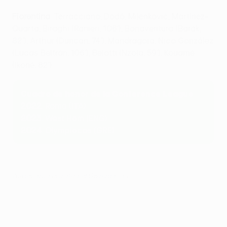
Fiorentina
: Terracciano; Dodô, Milenković, Martínez-
Quarta, Biraghi (Ranieri, 106'); Bonaventura (Barák,
82'), Arthur (Duncan, 74'); Mandragora; Nico González
(Lucas Beltrán, 106'), Belotti (Nzola, 59'), Kouamé
(Ikoné, 82')
Cuadro de honor de la Conference League
2022
: Roma (ITA)
2023
: West Ham (ENG)
2024
: Olympiacos (GRE)
Así levantó el trofeo el Olympiacos