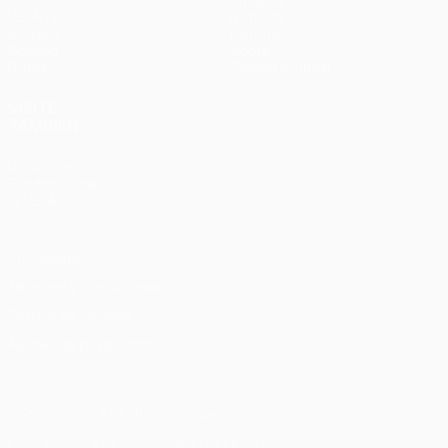
Partidos
Equipos
UEFA.tv
Noticias
Sorteos
Historia
Gaming
Sobre
Datos
Tienda (clubes)
VISITE
TAMBIÉN
UEFA.com
Fundación de
la UEFA
Privacidad
Términos y condiciones
Política de cookies
Ajustes de privacidad
© 1998-2026 UEFA. Todos los derechos reservados
La palabra UEFA, el logo de la UEFA y todas las marcas