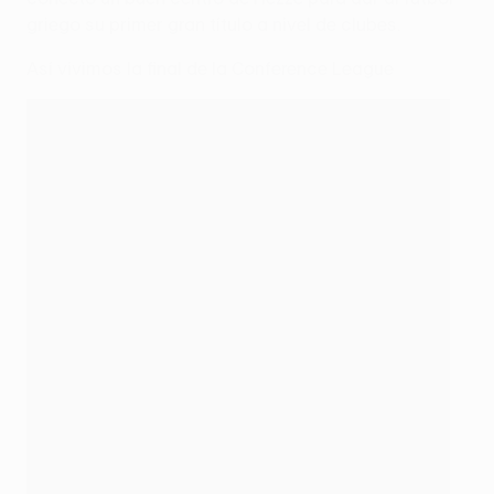
griego su primer gran título a nivel de clubes.
Así vivimos la final de la Conference League