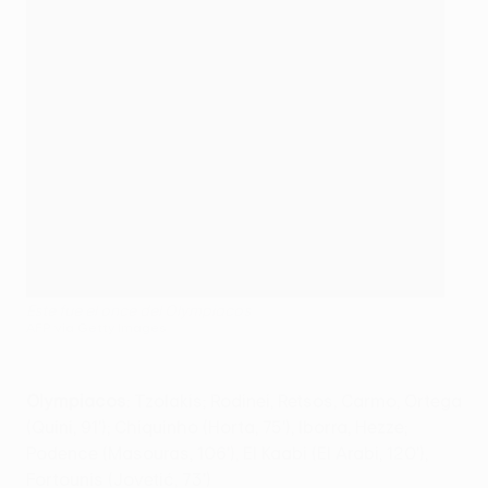
Este fue el once del Olympiacos
AFP via Getty Images
Olympiacos
: Tzolakis; Rodinei, Retsos, Carmo, Ortega
(Quini, 91'); Chiquinho (Horta, 75'), Iborra, Hezze;
Podence (Masouras, 106'), El Kaabi (El Arabi, 120'),
Fortounis (Jovetić, 73')