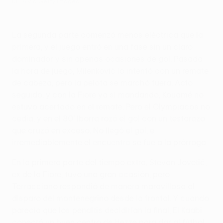
UEFA via Getty Images
La segunda parte comenzó menos eléctrica que la
primera, y el juego entró en una fase sin un claro
dominador y sin apenas ocasiones de gol. Pasada
la hora de juego, Milenković lo intentó con un remate
de cabeza, pero la pelota se marchó fuera. Acto
seguido, y con la Fiore ya sí mandando, Kouamé no
estuvo acertado en el remate. Pero el Olympiacos no
cedía, y en el 80’ Iborra rozó el gol con un testarazo
que cruzó en exceso. No llegó el gol, e
irremediablemente el encuentro se fue a la prórroga.
En la primera parte del tiempo extra, Stevan Jovetić,
ex de la Fiore, tuvo una gran ocasión, pero
Terracciano respondió de manera maravillosa al
disparo del montenegrino desde la frontal. Y cuando
parecía que los penaltis decidirían la final, El Kaabi
conectó un buen centro de Hezze para dar al fútbol