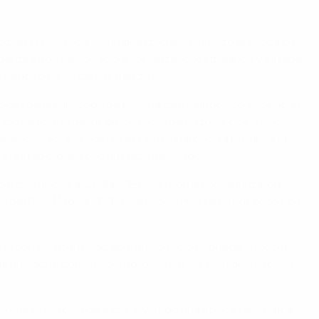
tras la prórroga en un gran torneo, rechazó la ayuda de
dante información sobre los lanzadores italianos y estaba
etamente seguro de sus fuerzas.
 desde la Eurocopa de Francia, casi veinticinco años atrás
to ya forma parte de los libros de historia: dos paradas,
ador y abrir la puerta a la semifinal contra Rusia y a la
l estadio bullía con un ruido atronador.
recuerdos únicos a Casillas. "En ese momento se juntaron
ta del Real Madrid CF. "Recuerdo perfectamente todos los
na con tal intensidad que, en ocasiones, puede parecer
la unidad, el consenso y aprovechar las sinergias nacidas
os la sensación de estar viviendo una época fantástica.