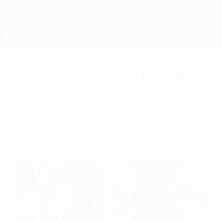
Saltar
al
contenido
principal
UEFA EURO 2028
El gran cambio de España
viernes, 1 de febrero de 2013
por Graham Hunter y Danie
El capitán Íker Casillas habló de los recientes 
las cañas que lo empezaron.