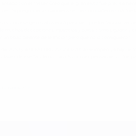
ntado con el míster. Creo que el gran éxito fue precisamente 
neo. Si preguntas a cualquiera de mis compañeros cuál fue la
feo y, con ese gesto, ahuyentó para siempre los fantasmas de 
e muchas decepciones, injusticias y palos, como jugador y 
 título delante de la afición pero que no lo consiguieron".
al de 2010 y la UEFA EURO 2012 a su título europeo, ya bajo e
 las claves de ese fantástico hito. Su primer pensamiento fue
e febrero de 2014