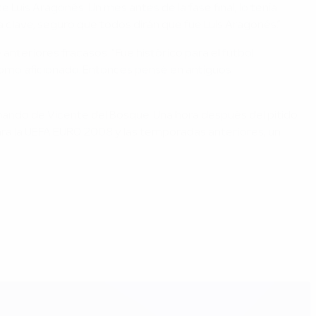
Luis Aragonés. Un mes antes de la fase final, lo tenía
 clave, seguro que todos dirán que fue Luis Aragonés.”
anteriores fracasos. "Fue histórico para el fútbol
como aficionado. Entonces pensé en antiguos
l mando de Vicente del Bosque. Una hora después del pitido
 para la UEFA EURO 2008 y las temporadas anteriores, un