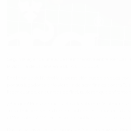
Iker Casillas detiene un penalti al italiano Daniele De Rossi en 200
©Getty Images
Según la leyenda, una apuesta inofensiva entre Iker Casill
la victoria de España en la UEFA EURO 2008.
En el mundo del fútbol la superstición puede a veces con l
por sus jugadores en la victoria de semifinales contra Ru
llegar cuando, en cuartos de final, tuvieron que enfrenta
¿Por qué? Pues porque 'La Roja' llevaba ni más ni menos que
tres eliminaciones en torneos anteriores, todas en la tand
el Mundial de 2002. En resumen, motivos de sobra para cre
Dos semanas antes del torneo de Austria y Suiza, él, Rein