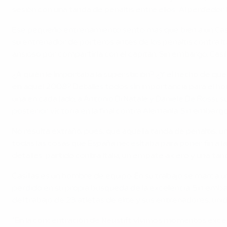
sesión con una tanda de penaltis entre ellos. Al perdedor 
Ese pequeño entrenamiento sentó más que bien a un Casil
su entrenador de porteros antes de los penaltis contra I
ansioso por compartirla con el capitán. Sin embargo, Casi
¿A quién le importaba la superstición? ¿Y el hecho de que
en aquel 2008? Detalles todos sin importancia para el hom
una en cada lado, a Antonio Di Natale y Daniele De Rossi, s
posterior victoria en la final contra Alemania. Sin embar
No resulta extraño, pues, que aquella tanda de penaltis, un
todas las cosas que España necesitaba para poner fin a 
detalles: partido contra Italia, un empate a cero y una tand
Casillas es un hombre de equipo. En su trabajo se marca
perdido en su propia búsqueda de la excelencia. Sin embarg
del trabajo de 23 atletas de élite y sus entrenadores, un
"En la concentración de Neustift vivimos momentos excepc