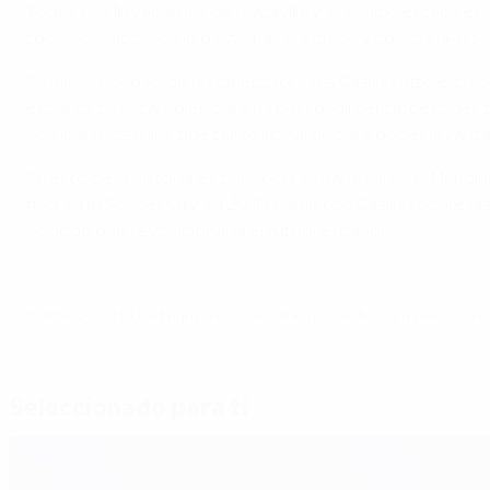
Todos nos llevábamos de maravilla y el equipo estaba enca
todo pensado: cómo gestionar el equipo y cómo iría el tor
En pleno apogeo de las celebraciones, Casillas alzó el tro
español, pero también para mí personalmente, después d
compañeros míos que tanto lucharon para poder levantar un
El resto de la historia es conocida: España sumó el Mundi
final en el Soccer City en 2010, hablé con Casillas sobre
período que revolucionaría el fútbol español.
© 1998-2026 UEFA. All rights reserved.
Última actualización: martes, 4 d
Seleccionado para ti