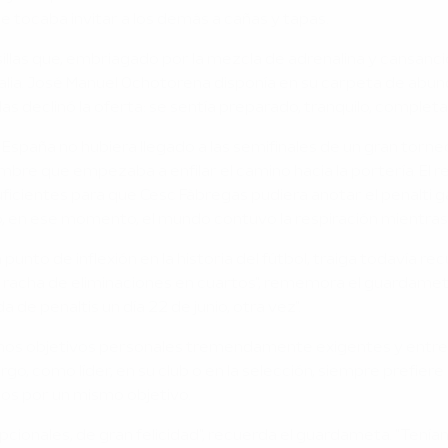
le tocaba invitar a los demás a cañas y tapas.
las que, embriagado por la mezcla de adrenalina y cansancio 
talia. José Manuel Ochotorena disponía en su carpeta de abun
llas declinó la oferta: se sentía preparado, tranquilo, compl
 España no hubiera llegado a las semifinales de un gran torneo
bre que empezaba a enfilar el camino hacia la portería. El res
uficientes para que Cesc Fàbregas pudiera anotar el penalti gan
go, en ese momento, el mundo contuvo la respiración mientras e
 punto de inflexión en la historia del fútbol, traiga todavía 
la racha de eliminaciones en cuartos", rememora el guardame
a de penaltis un día 22 de junio, otra vez".
 unos objetivos personales tremendamente exigentes y entre
o, como líder, en su club o en la selección, siempre prefiere 
idos por un mismo objetivo.
ionales, de gran felicidad", recuerda el guardameta. "Teníam