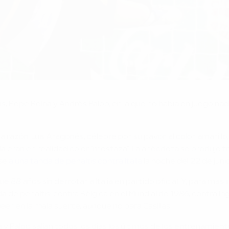
8
as, Pepe Reina y Andrés Palop, en la que no había en juego na
a razón. Luis Aragonés, célebre por su pavor al color amarillo,
sia eran en realidad color "mostaza". La anécdota se produjo 
rse
a una tanda de penaltis contra Italia
la noche del 22 de juni
 88 años sin derrotar a Italia en partido oficial. Y, para más i
a de penaltis: contra Bélgica en el Mundial de 1986, contra I
er en la mala suerte, aunque no para Casillas.
a y Palop salían todos los días los últimos de los entrenamie