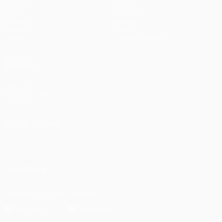
Partidos
Equipos
UEFA.tv
Noticias
Sorteos
Historia
Gaming
Sobre
Datos
Tienda (clubes)
VISITE
TAMBIÉN
UEFA.com
Fundación de
la UEFA
ELEGIR IDIOMA
Español
English
Français
Deutsch
Русский
Español
Italiano
Português
SÍGANOS EN
Descarga la app oficial