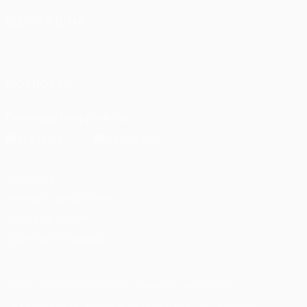
ELEGIR IDIOMA
Español
English
Français
Deutsch
Русский
Español
Italiano
Português
SÍGANOS EN
Descarga la app oficial
Privacidad
Términos y condiciones
Política de cookies
Ajustes de privacidad
© 1998-2026 UEFA. Todos los derechos reservados