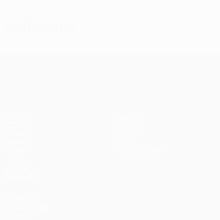
Destacados
UEFA Europa League
Partidos
Equipos
UEFA.tv
Noticias
Sorteos
Historia
Gaming
Sobre
Datos
Tienda (clubes)
VISITE
TAMBIÉN
UEFA.com
Fundación de
la UEFA