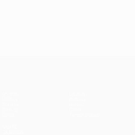
UEFA Europa League
Partidos
Equipos
UEFA.tv
Noticias
Sorteos
Historia
Gaming
Sobre
Datos
Tienda (clubes)
VISITE
TAMBIÉN