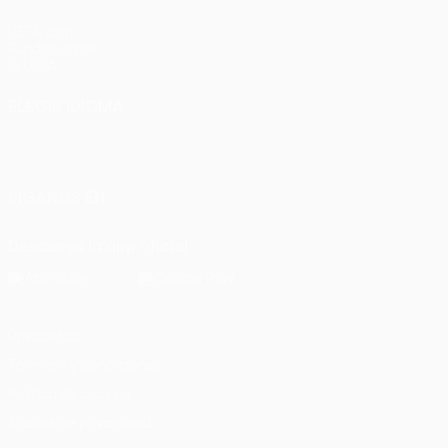
UEFA.com
Fundación de
la UEFA
ELEGIR IDIOMA
Español
English
Français
Deutsch
Русский
Español
Italiano
Português
SÍGANOS EN
Descarga la app oficial
Privacidad
Términos y condiciones
Política de cookies
Ajustes de privacidad