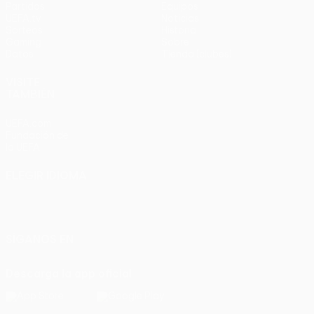
Partidos
Equipos
UEFA.tv
Noticias
Sorteos
Historia
Gaming
Sobre
Datos
Tienda (clubes)
VISITE
TAMBIÉN
UEFA.com
Fundación de
la UEFA
ELEGIR IDIOMA
Español
English
Français
Deutsch
Русский
Español
Italiano
Português
SÍGANOS EN
Descarga la app oficial