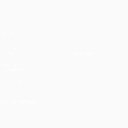
UEFA Europa League
Partidos
Equipos
UEFA.tv
Noticias
Sorteos
Historia
Gaming
Sobre
Datos
Tienda (clubes)
VISITE
TAMBIÉN
UEFA.com
Fundación de
la UEFA
ELEGIR IDIOMA
Español
English
Français
Deutsch
Русский
Español
Italiano
Português