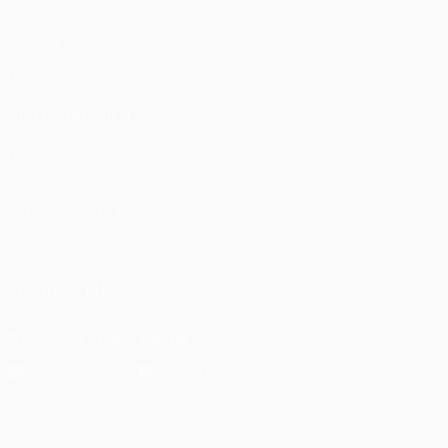
Partidos
UEFA.tv
Sorteos
Gaming
Datos
VISITE TAMBIÉN
UEFA.com
Fundación de la UEFA
ELEGIR IDIOMA
Español
English
Français
Deutsch
Русский
Español
Italia
SÍGANOS EN
Descarga la app oficial
Privacidad