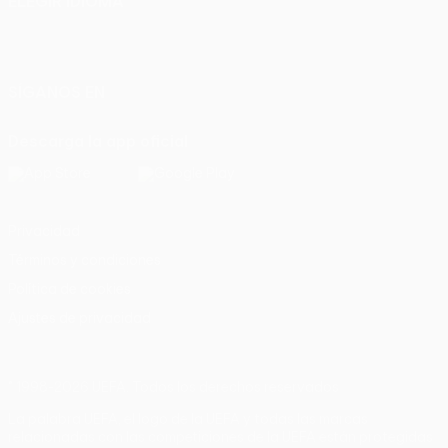
ELEGIR IDIOMA
Español
English
Français
Deutsch
Русский
Español
Italiano
Português
SÍGANOS EN
Descarga la app oficial
Privacidad
Términos y condiciones
Política de cookies
Ajustes de privacidad
© 1998-2026 UEFA. Todos los derechos reservados
La palabra UEFA, el logo de la UEFA y todas las marcas
relacionadas con las competiciones de la UEFA están protegidas