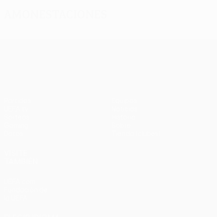
Amonestaciones
UEFA Europa League
Partidos
Equipos
UEFA.tv
Noticias
Sorteos
Historia
Gaming
Sobre
Datos
Tienda (clubes)
VISITE
TAMBIÉN
UEFA.com
Fundación de
la UEFA