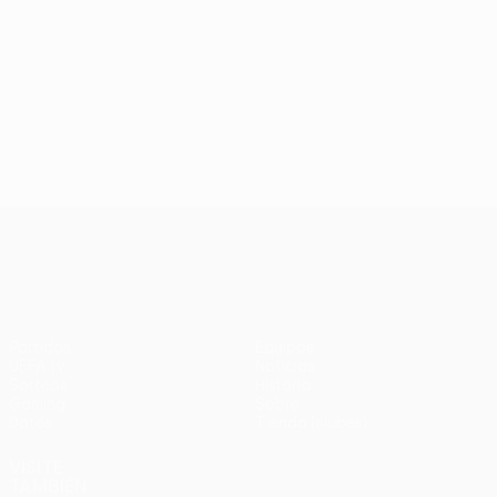
UEFA Europa League
Partidos
Equipos
UEFA.tv
Noticias
Sorteos
Historia
Gaming
Sobre
Datos
Tienda (clubes)
VISITE
TAMBIÉN