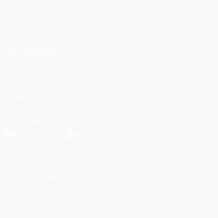
UEFA.com
Fundación de
la UEFA
ELEGIR IDIOMA
Español
English
Français
Deutsch
Русский
Español
Italiano
Português
SÍGANOS EN
Descarga la app oficial
Privacidad
Términos y condiciones
Política de cookies
Ajustes de privacidad