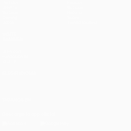
Partidos
Equipos
UEFA.tv
Noticias
Sorteos
Historia
Gaming
Sobre
Datos
Tienda (clubes)
VISITE
TAMBIÉN
UEFA.com
Fundación de
la UEFA
ELEGIR IDIOMA
Español
English
Français
Deutsch
Русский
Español
Italiano
Português
SÍGANOS EN
Descarga la app oficial