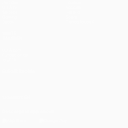
Partidos
Equipos
UEFA.tv
Noticias
Sorteos
Historia
Gaming
Sobre
Datos
Tienda (clubes)
VISITE
TAMBIÉN
UEFA.com
Fundación de
la UEFA
ELEGIR IDIOMA
Español
English
Français
Deutsch
Русский
Español
Italiano
Português
SÍGANOS EN
Descarga la app oficial