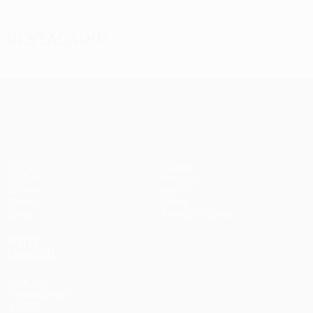
Destacados
UEFA Europa League
Partidos
Equipos
UEFA.tv
Noticias
Sorteos
Historia
Gaming
Sobre
Datos
Tienda (clubes)
VISITE
TAMBIÉN
UEFA.com
Fundación de
la UEFA