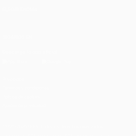
ELEGIR IDIOMA
Español
English
Français
Deutsch
Русский
Español
Italiano
Português
SÍGANOS EN
Descarga la app oficial
Privacidad
Términos y condiciones
Política de cookies
Ajustes de privacidad
© 1998-2026 UEFA. Todos los derechos reservados