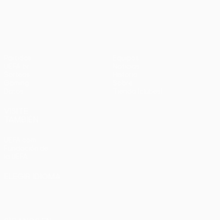
UEFA Europa League
Partidos
Equipos
UEFA.tv
Noticias
Sorteos
Historia
Gaming
Sobre
Datos
Tienda (clubes)
VISITE
TAMBIÉN
UEFA.com
Fundación de
la UEFA
ELEGIR IDIOMA
Español
English
Français
Deutsch
Русский
Español
Italiano
Português