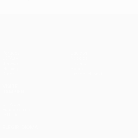
UEFA Europa League
Partidos
Equipos
UEFA.tv
Noticias
Sorteos
Historia
Gaming
Sobre
Datos
Tienda (clubes)
VISITE
TAMBIÉN
UEFA.com
Fundación de
la UEFA
ELEGIR IDIOMA
Español
English
Français
Deutsch
Русский
Español