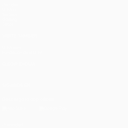
Partidos
UEFA.tv
Sorteos
Gaming
Datos
VISITE TAMBIÉN
UEFA.com
Fundación de la UEFA
ELEGIR IDIOMA
Español
English
Français
Deutsch
Русский
Español
Italia
SÍGANOS EN
Descarga la app oficial
Privacidad