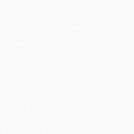
Partidos
Equipos
UEFA.tv
Noticias
Sorteos
Historia
Gaming
Sobre
Datos
Tienda (clubes)
VISITE
TAMBIÉN
UEFA.com
Fundación de
la UEFA
ELEGIR IDIOMA
Español
English
Français
Deutsch
Русский
Español
Italiano
Português
SÍGANOS EN
Descarga la app oficial