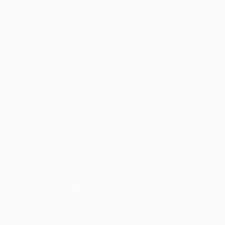
Partidos
UEFA.tv
Sorteos
Gaming
Datos
VISITE TAMBIÉN
UEFA.com
Fundación de la UEFA
ELEGIR IDIOMA
Español
English
Français
Deutsch
Русский
Español
Italia
SÍGANOS EN
Descarga la app oficial
Privacidad