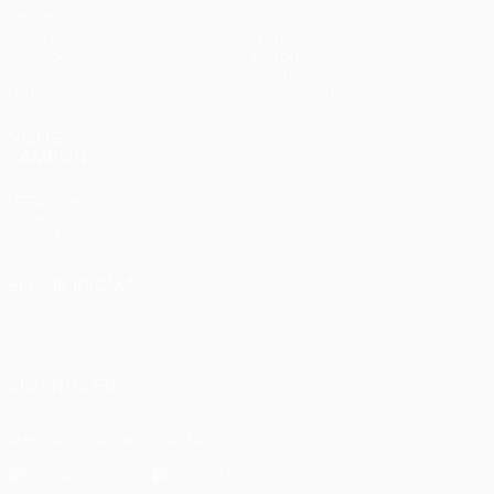
Partidos
Equipos
UEFA.tv
Noticias
Sorteos
Historia
Gaming
Sobre
Datos
Tienda (clubes)
VISITE
TAMBIÉN
UEFA.com
Fundación de
la UEFA
ELEGIR IDIOMA
Español
English
Français
Deutsch
Русский
Español
Italiano
Português
SÍGANOS EN
Descarga la app oficial