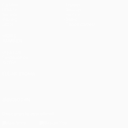
Partidos
Equipos
UEFA.tv
Noticias
Sorteos
Historia
Gaming
Sobre
Datos
Tienda (clubes)
VISITE
TAMBIÉN
UEFA.com
Fundación de
la UEFA
ELEGIR IDIOMA
Español
English
Français
Deutsch
Русский
Español
Italiano
Português
SÍGANOS EN
Descarga la app oficial