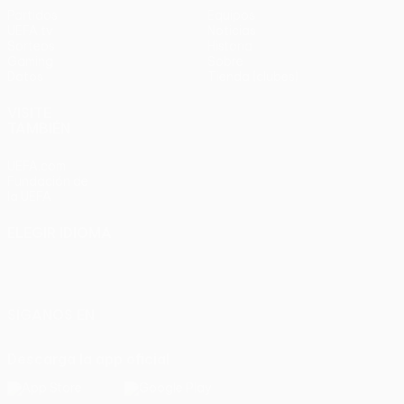
Partidos
Equipos
UEFA.tv
Noticias
Sorteos
Historia
Gaming
Sobre
Datos
Tienda (clubes)
VISITE
TAMBIÉN
UEFA.com
Fundación de
la UEFA
ELEGIR IDIOMA
Español
English
Français
Deutsch
Русский
Español
Italiano
Português
SÍGANOS EN
Descarga la app oficial