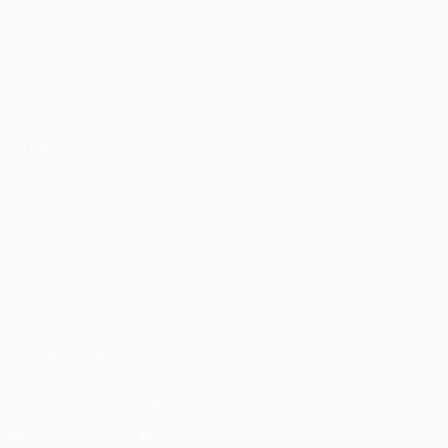
Partidos
Equipos
UEFA.tv
Noticias
Sorteos
Historia
Gaming
Sobre
Datos
Tienda (clubes)
VISITE
TAMBIÉN
UEFA.com
Fundación de
la UEFA
ELEGIR IDIOMA
Español
English
Français
Deutsch
Русский
Español
Italiano
Português
SÍGANOS EN
Descarga la app oficial