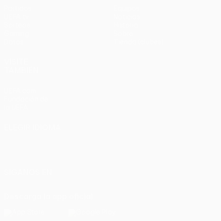
Partidos
Equipos
UEFA.tv
Noticias
Sorteos
Historia
Gaming
Sobre
Datos
Tienda (clubes)
VISITE
TAMBIÉN
UEFA.com
Fundación de
la UEFA
ELEGIR IDIOMA
Español
English
Français
Deutsch
Русский
Español
Italiano
Português
SÍGANOS EN
Descarga la app oficial