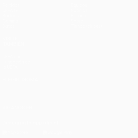
Partidos
Equipos
UEFA.tv
Noticias
Sorteos
Historia
Gaming
Sobre
Datos
Tienda (clubes)
VISITE
TAMBIÉN
UEFA.com
Fundación de
la UEFA
ELEGIR IDIOMA
Español
English
Français
Deutsch
Русский
Español
Italiano
Português
SÍGANOS EN
Descarga la app oficial