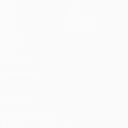
Partidos
Equipos
UEFA.tv
Noticias
Sorteos
Historia
Gaming
Sobre
Datos
Tienda (clubes)
VISITE
TAMBIÉN
UEFA.com
Fundación de
la UEFA
ELEGIR IDIOMA
Español
English
Français
Deutsch
Русский
Español
Italiano
Português
SÍGANOS EN
Descarga la app oficial