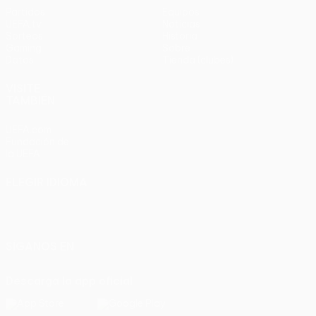
Partidos
Equipos
UEFA.tv
Noticias
Sorteos
Historia
Gaming
Sobre
Datos
Tienda (clubes)
VISITE
TAMBIÉN
UEFA.com
Fundación de
la UEFA
ELEGIR IDIOMA
Español
English
Français
Deutsch
Русский
Español
Italiano
Português
SÍGANOS EN
Descarga la app oficial