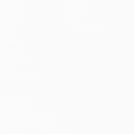
Partidos
Equipos
UEFA.tv
Noticias
Sorteos
Historia
Gaming
Sobre
Datos
Tienda (clubes)
VISITE
TAMBIÉN
UEFA.com
Fundación de
la UEFA
ELEGIR IDIOMA
Español
English
Français
Deutsch
Русский
Español
Italiano
Português
SÍGANOS EN
Descarga la app oficial