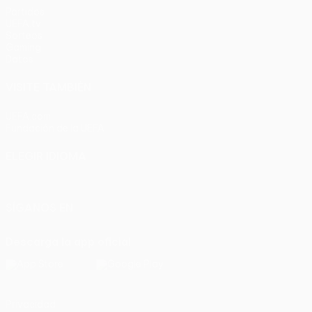
Partidos
UEFA.tv
Sorteos
Gaming
Datos
VISITE TAMBIÉN
UEFA.com
Fundación de la UEFA
ELEGIR IDIOMA
Español
English
Français
Deutsch
Русский
Español
Italia
SÍGANOS EN
Descarga la app oficial
Privacidad