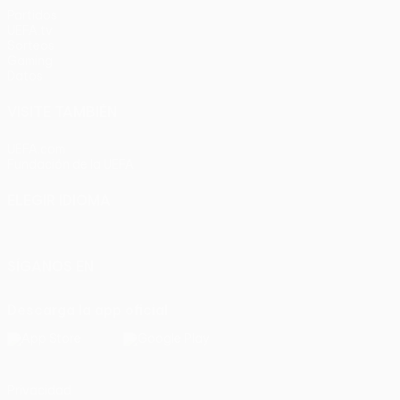
Partidos
UEFA.tv
Sorteos
Gaming
Datos
VISITE TAMBIÉN
UEFA.com
Fundación de la UEFA
ELEGIR IDIOMA
Español
English
Français
Deutsch
Русский
Español
Italia
SÍGANOS EN
Descarga la app oficial
Privacidad