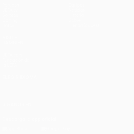
Partidos
Equipos
UEFA.tv
Noticias
Sorteos
Historia
Gaming
Sobre
Datos
Tienda (clubes)
VISITE
TAMBIÉN
UEFA.com
Fundación de
la UEFA
ELEGIR IDIOMA
Español
English
Français
Deutsch
Русский
Español
Italiano
Português
SÍGANOS EN
Descarga la app oficial